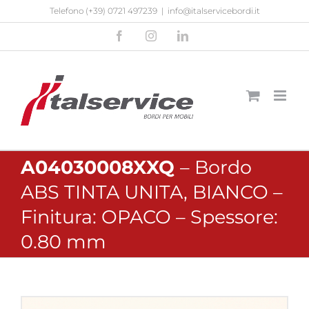
Salta
Telefono
(+39) 0721 497239
|
info@italservicebordi.it
al
Facebook
Instagram
LinkedIn
contenuto
A04030008XXQ
– Bordo
ABS TINTA UNITA, BIANCO –
Finitura: OPACO – Spessore:
0.80 mm