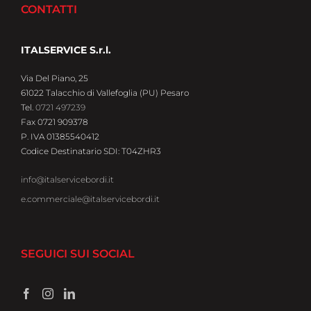
CONTATTI
ITALSERVICE S.r.l.
Via Del Piano, 25
61022 Talacchio di Vallefoglia (PU) Pesaro
Tel.
0721 497239
Fax 0721 909378
P. IVA 01385540412
Codice Destinatario SDI: T04ZHR3
info@italservicebordi.it
e.commerciale@italservicebordi.it
SEGUICI SUI SOCIAL