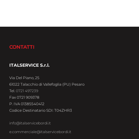
CONTATTI
ITALSERVICE S.r.l.
Via Del Piano, 25
61022 Talacchio di Vallefoglia (PU) Pesaro
Tel.
0721 497239
Fax 0721 909378
P. IVA 01385540412
Codice Destinatario SDI: T04ZHR3
info@italservicebordi.it
e.commerciale@italservicebordi.it