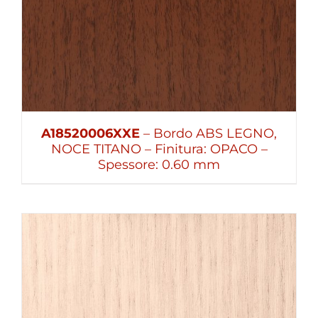
A18520006XXE
– Bordo ABS LEGNO,
NOCE TITANO – Finitura: OPACO –
Spessore: 0.60 mm