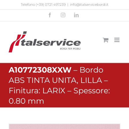
Salta
Telefono
(+39) 0721 497239
|
info@italservicebordi.it
al
Facebook
Instagram
LinkedIn
contenuto
A10772308XXW
– Bordo
ABS TINTA UNITA, LILLA –
Finitura: LARIX – Spessore:
0.80 mm