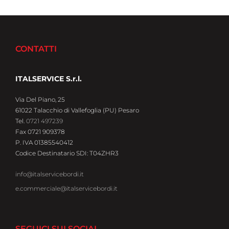
CONTATTI
ITALSERVICE S.r.l.
Via Del Piano, 25
61022 Talacchio di Vallefoglia (PU) Pesaro
Tel.
0721 497239
Fax 0721 909378
P. IVA 01385540412
Codice Destinatario SDI: T04ZHR3
info@italservicebordi.it
e.commerciale@italservicebordi.it
SEGUICI SUI SOCIAL