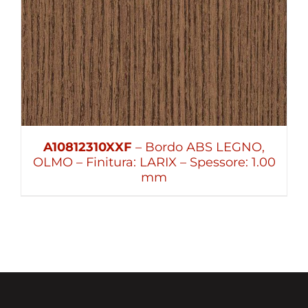
A10812310XXF
– Bordo ABS LEGNO,
OLMO – Finitura: LARIX – Spessore: 1.00
mm