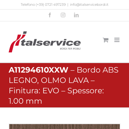
Salta
Telefono
(+39) 0721 497239
|
info@italservicebordi.it
al
Facebook
Instagram
LinkedIn
contenuto
A11294610XXW
– Bordo ABS
LEGNO, OLMO LAVA –
Finitura: EVO – Spessore:
1.00 mm