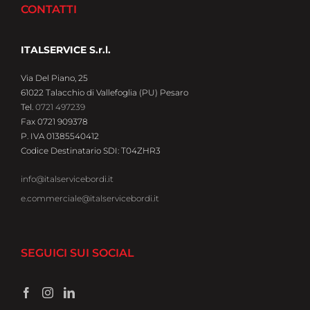
CONTATTI
ITALSERVICE S.r.l.
Via Del Piano, 25
61022 Talacchio di Vallefoglia (PU) Pesaro
Tel.
0721 497239
Fax 0721 909378
P. IVA 01385540412
Codice Destinatario SDI: T04ZHR3
info@italservicebordi.it
e.commerciale@italservicebordi.it
SEGUICI SUI SOCIAL