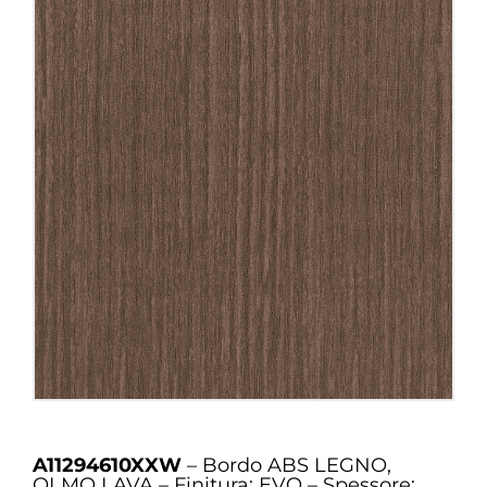
A11294610XXW
– Bordo ABS LEGNO,
OLMO LAVA – Finitura: EVO – Spessore: