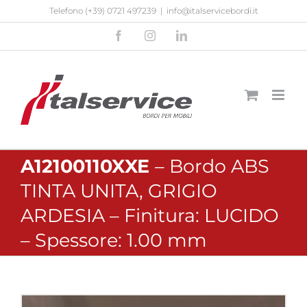
Salta
Telefono
(+39) 0721 497239
|
info@italservicebordi.it
al
Facebook
Instagram
LinkedIn
contenuto
A12100110XXE
– Bordo ABS
TINTA UNITA, GRIGIO
ARDESIA – Finitura: LUCIDO
– Spessore: 1.00 mm