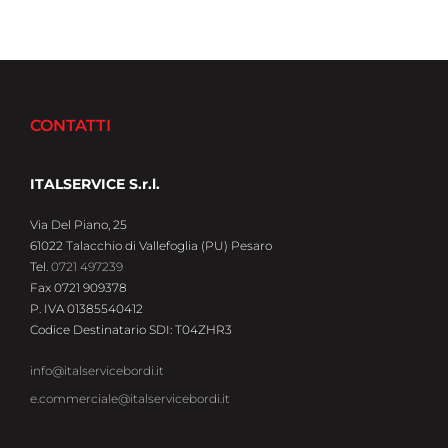
CONTATTI
ITALSERVICE S.r.l.
Via Del Piano, 25
61022 Talacchio di Vallefoglia (PU) Pesaro
Tel.
0721 497239
Fax 0721 909378
P. IVA 01385540412
Codice Destinatario SDI: T04ZHR3
info@italservicebordi.it
e.commerciale@italservicebordi.it