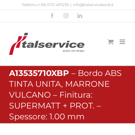
Salta
Telefono
(+39) 0721 497239
|
info@italservicebordi.it
al
Facebook
Instagram
LinkedIn
contenuto
A13535710XBP
– Bordo ABS
TINTA UNITA, MARRONE
VULCANO – Finitura:
SUPERMATT + PROT. –
Spessore: 1.00 mm