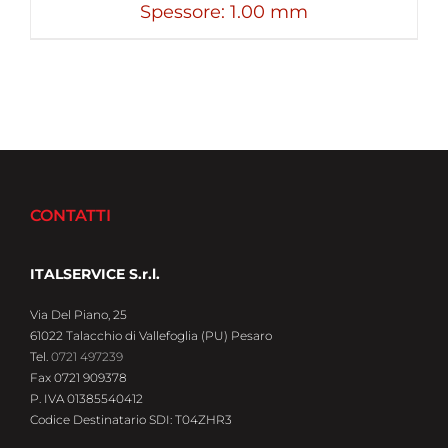
Spessore: 1.00 mm
CONTATTI
ITALSERVICE S.r.l.
Via Del Piano, 25
61022 Talacchio di Vallefoglia (PU) Pesaro
Tel.
0721 497239
Fax 0721 909378
P. IVA 01385540412
Codice Destinatario SDI: T04ZHR3