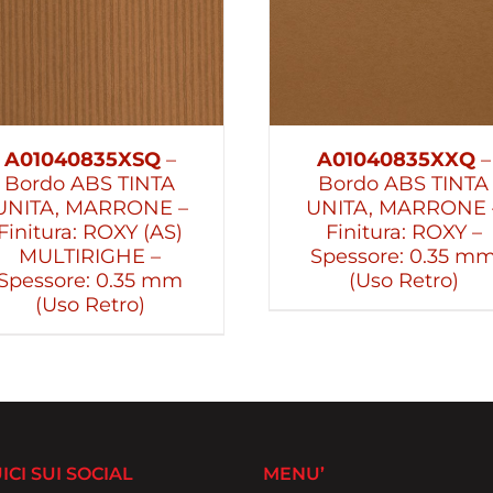
A01040835XSQ
–
A01040835XXQ
–
Bordo ABS TINTA
Bordo ABS TINTA
UNITA, MARRONE –
UNITA, MARRONE 
Finitura: ROXY (AS)
Finitura: ROXY –
MULTIRIGHE –
Spessore: 0.35 m
Spessore: 0.35 mm
(Uso Retro)
(Uso Retro)
ICI SUI SOCIAL
MENU’