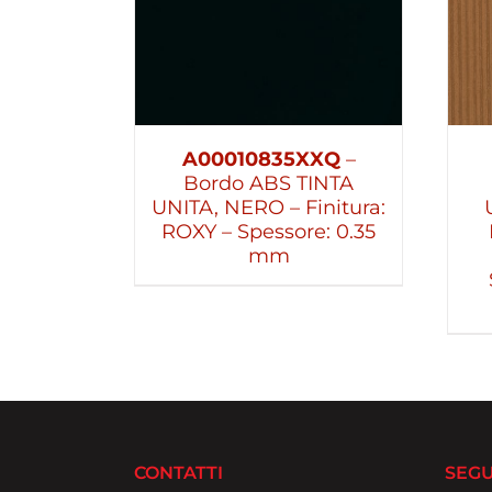
A00010835XXQ
–
Bordo ABS TINTA
UNITA, NERO – Finitura:
ROXY – Spessore: 0.35
mm
CONTATTI
SEGU