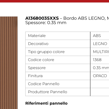
A13680035XXS
– Bordo ABS LEGNO, M
Spessore: 0.35 mm
Materiale
ABS
Decorativo
LEGNO
Tipo gruppo colore
MULTIR
Codice colore
1368
Spessore
0.35 m
Finitura
OPACO
Codice Pannello
Produttore Pannello
Riferimenti pannello