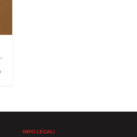
–
m
INFO LEGALI