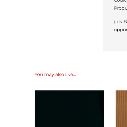
Codic
Produ
(!) N.
oppor
You may also like…