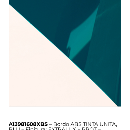
A13981608XBS
– Bordo ABS TINTA UNITA,
BLU – Finitura: EXTRALUX + PROT –