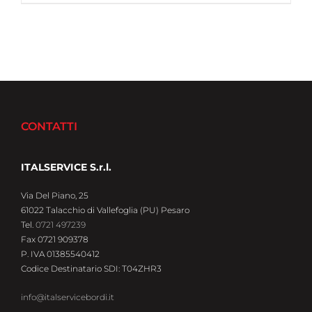
CONTATTI
ITALSERVICE S.r.l.
Via Del Piano, 25
61022 Talacchio di Vallefoglia (PU) Pesaro
Tel.
0721 497239
Fax 0721 909378
P. IVA 01385540412
Codice Destinatario SDI: T04ZHR3
info@italservicebordi.it