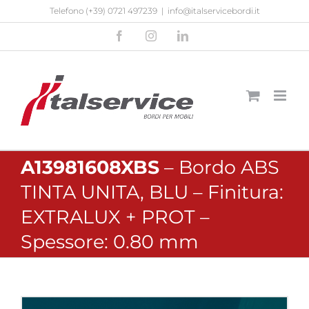
Salta
Telefono
(+39) 0721 497239
|
info@italservicebordi.it
al
Facebook
Instagram
LinkedIn
contenuto
A13981608XBS
– Bordo ABS
TINTA UNITA, BLU – Finitura:
EXTRALUX + PROT –
Spessore: 0.80 mm