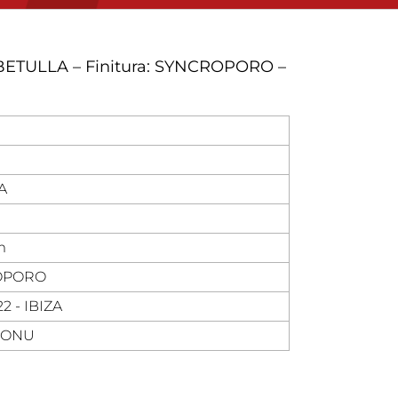
BETULLA – Finitura: SYNCROPORO –
A
m
OPORO
2 - IBIZA
MONU