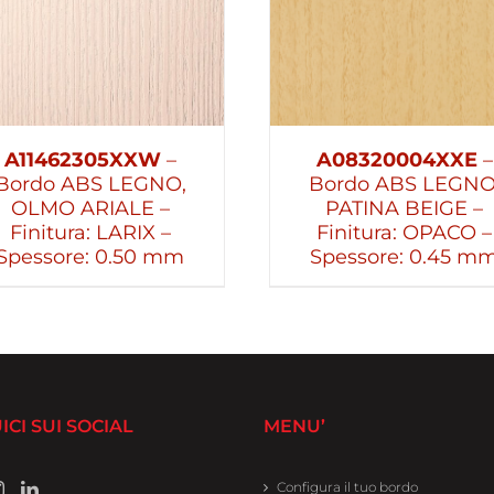
A11462305XXW
–
A08320004XXE
–
Bordo ABS LEGNO,
Bordo ABS LEGNO
OLMO ARIALE –
PATINA BEIGE –
Finitura: LARIX –
Finitura: OPACO –
Spessore: 0.50 mm
Spessore: 0.45 m
ICI SUI SOCIAL
MENU’
Configura il tuo bordo