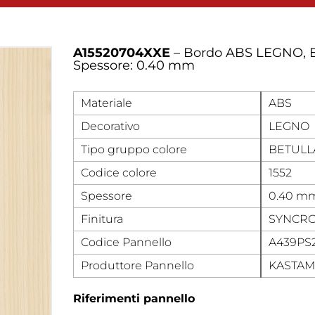
A15520704XXE
– Bordo ABS LEGNO, 
Spessore: 0.40 mm
Materiale
ABS
Decorativo
LEGNO
Tipo gruppo colore
BETULL
Codice colore
1552
Spessore
0.40 m
Finitura
SYNCR
Codice Pannello
A439PS2
Produttore Pannello
KASTA
Riferimenti pannello