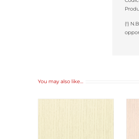
Codic
Produ
(!) N.
oppor
You may also like…