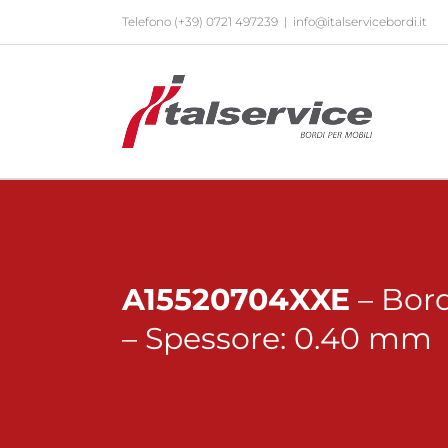
Salta
Telefono
(+39) 0721 497239
|
info@italservicebordi.it
al
contenuto
A15520704XXE
– Bor
– Spessore: 0.40 mm