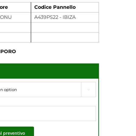
ore
Codice Pannello
MONU
A439PS22 - IBIZA
ROPORO

al preventivo