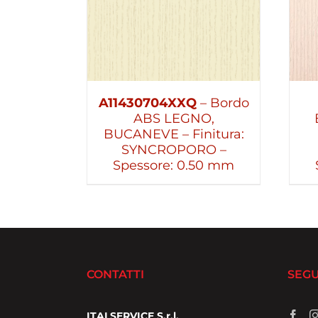
A11430704XXQ
– Bordo
ABS LEGNO,
BUCANEVE – Finitura:
SYNCROPORO –
Spessore: 0.50 mm
CONTATTI
SEGU
ITALSERVICE S.r.l.