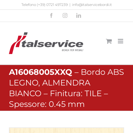
Salta
Telefono
(+39) 0721 497239
|
info@italservicebordi.it
al
Facebook
Instagram
LinkedIn
contenuto
A16068005XXQ
– Bordo ABS
LEGNO, ALMENDRA
BIANCO – Finitura: TILE –
Spessore: 0.45 mm