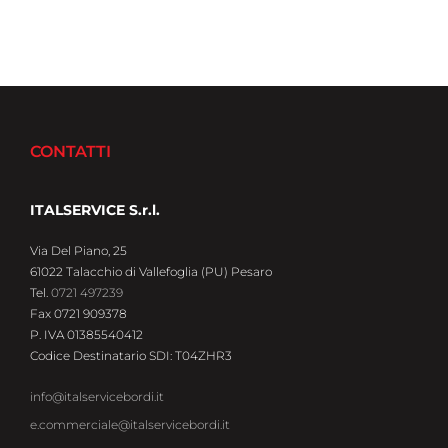
CONTATTI
ITALSERVICE S.r.l.
Via Del Piano, 25
61022 Talacchio di Vallefoglia (PU) Pesaro
Tel.
0721 497239
Fax 0721 909378
P. IVA 01385540412
Codice Destinatario SDI: T04ZHR3
info@italservicebordi.it
e.commerciale@italservicebordi.it