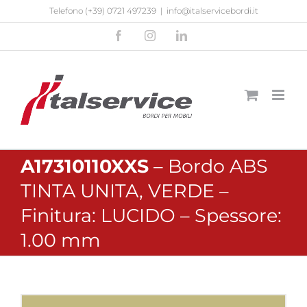
Salta
Telefono
(+39) 0721 497239
|
info@italservicebordi.it
al
Facebook
Instagram
LinkedIn
contenuto
A17310110XXS
– Bordo ABS
TINTA UNITA, VERDE –
Finitura: LUCIDO – Spessore:
1.00 mm