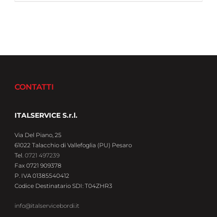
CONTATTI
ITALSERVICE S.r.l.
Via Del Piano, 25
61022 Talacchio di Vallefoglia (PU) Pesaro
Tel.
0721 497239
Fax 0721 909378
P. IVA 01385540412
Codice Destinatario SDI: T04ZHR3
info@italservicebordi.it