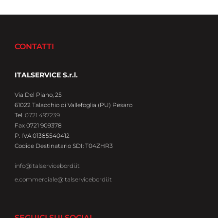
CONTATTI
ITALSERVICE S.r.l.
Via Del Piano, 25
61022 Talacchio di Vallefoglia (PU) Pesaro
Tel.
0721 497239
Fax 0721 909378
P. IVA 01385540412
Codice Destinatario SDI: T04ZHR3
info@italservicebordi.it
e.commerciale@italservicebordi.it
SEGUICI SUI SOCIAL