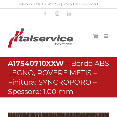
Salta
Telefono
(+39) 0721 497239
|
info@italservicebordi.it
al
Facebook
Instagram
LinkedIn
contenuto
A17540710XXW
– Bordo ABS
LEGNO, ROVERE METIS –
Finitura: SYNCROPORO –
Spessore: 1.00 mm