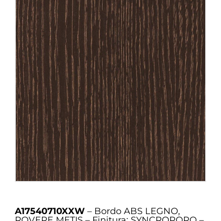
A17540710XXW
– Bordo ABS LEGNO,
ROVERE METIS – Finitura: SYNCROPORO –