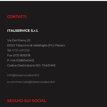
CONTATTI
ITALSERVICE S.r.l.
Via Del Piano, 25
61022 Talacchio di Vallefoglia (PU) Pesaro
Tel.
0721 497239
Fax 0721 909378
P. IVA 01385540412
Codice Destinatario SDI: T04ZHR3
info@italservicebordi.it
e.commerciale@italservicebordi.it
SEGUICI SUI SOCIAL