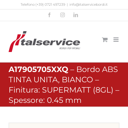
Salta
Telefono
(+39) 0721 497239
|
info@italservicebordi.it
al
Facebook
Instagram
LinkedIn
contenuto
A17905705XXQ
– Bordo ABS
TINTA UNITA, BIANCO –
Finitura: SUPERMATT (8GL) –
Spessore: 0.45 mm