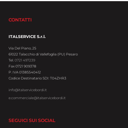
CONTATTI
ITALSERVICE S.r.l.
Via Del Piano, 25
61022 Talacchio di Vallefoglia (PU) Pesaro
Tel.
0721 497239
Fax 0721 909378
P. IVA 01385540412
Codice Destinatario SDI: T04ZHR3
info@italservicebordi.it
e.commerciale@italservicebordi.it
SEGUICI SUI SOCIAL