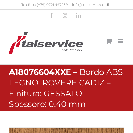
Salta
Telefono
(+39) 0721 497239
|
info@italservicebordi.it
al
Facebook
Instagram
LinkedIn
contenuto
A18076604XXE
– Bordo ABS
LEGNO, ROVERE CADIZ –
Finitura: GESSATO –
Spessore: 0.40 mm