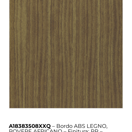
A18383508XXQ
– Bordo ABS LEGNO,
ROVERE AFRICANO – Finitura: PR –