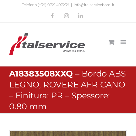
Salta
Telefono
(+39) 0721 497239
|
info@italservicebordi.it
al
Facebook
Instagram
LinkedIn
contenuto
A18383508XXQ
– Bordo ABS
LEGNO, ROVERE AFRICANO
– Finitura: PR – Spessore:
0.80 mm