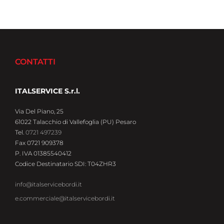
CONTATTI
ITALSERVICE S.r.l.
Via Del Piano, 25
61022 Talacchio di Vallefoglia (PU) Pesaro
Tel.
0721 497239
Fax 0721 909378
P. IVA 01385540412
Codice Destinatario SDI: T04ZHR3
info@italservicebordi.it
e.commerciale@italservicebordi.it