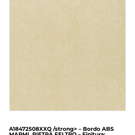
A18472508XXQ /strong> – Bordo ABS
MARMI, PIETRA FELTRO – Finitura: