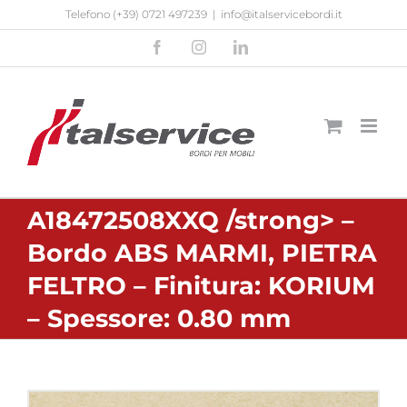
Salta
Telefono
(+39) 0721 497239
|
info@italservicebordi.it
al
Facebook
Instagram
LinkedIn
contenuto
A18472508XXQ /strong> –
Bordo ABS MARMI, PIETRA
FELTRO – Finitura: KORIUM
– Spessore: 0.80 mm