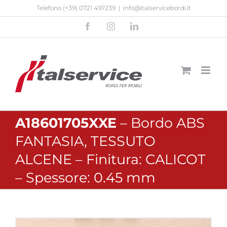
Salta
Telefono
(+39) 0721 497239
|
info@italservicebordi.it
al
Facebook
Instagram
LinkedIn
contenuto
A18601705XXE
– Bordo ABS
FANTASIA, TESSUTO
ALCENE – Finitura: CALICOT
– Spessore: 0.45 mm