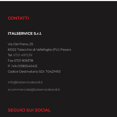
CONTATTI
ITALSERVICE S.r.l.
Via Del Piano, 25
61022 Talacchio di Vallefoglia (PU) Pesaro
Tel.
0721 497239
Fax 0721 909378
P. IVA 01385540412
Codice Destinatario SDI: T04ZHR3
info@italservicebordi.it
e.commerciale@italservicebordi.it
SEGUICI SUI SOCIAL