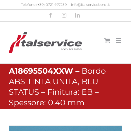
Salta
Telefono
(+39) 0721 497239
|
info@italservicebordi.it
al
Facebook
Instagram
LinkedIn
contenuto
A18695504XXW
– Bordo
ABS TINTA UNITA, BLU
STATUS – Finitura: EB –
Spessore: 0.40 mm