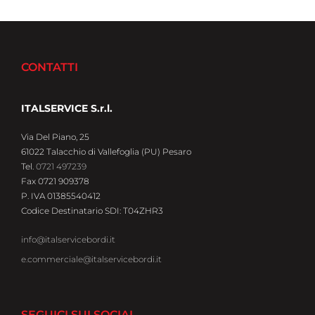
CONTATTI
ITALSERVICE S.r.l.
Via Del Piano, 25
61022 Talacchio di Vallefoglia (PU) Pesaro
Tel.
0721 497239
Fax 0721 909378
P. IVA 01385540412
Codice Destinatario SDI: T04ZHR3
info@italservicebordi.it
e.commerciale@italservicebordi.it
SEGUICI SUI SOCIAL