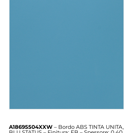
A18695504XXW
– Bordo ABS TINTA UNITA,
BLU STATUS – Finitura: EB – Spessore: 0.40