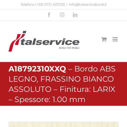
Salta
Telefono
(+39) 0721 497239
|
info@italservicebordi.it
al
Facebook
Instagram
LinkedIn
contenuto
A18792310XXQ
– Bordo ABS
LEGNO, FRASSINO BIANCO
ASSOLUTO – Finitura: LARIX
– Spessore: 1.00 mm