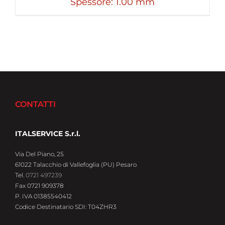
Spessore: 1.00 mm
CONTATTI
ITALSERVICE S.r.l.
Via Del Piano, 25
61022 Talacchio di Vallefoglia (PU) Pesaro
Tel.
0721 497239
Fax 0721 909378
P. IVA 01385540412
Codice Destinatario SDI: T04ZHR3