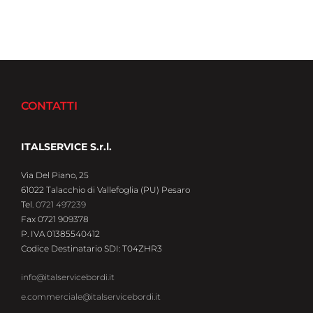
CONTATTI
ITALSERVICE S.r.l.
Via Del Piano, 25
61022 Talacchio di Vallefoglia (PU) Pesaro
Tel.
0721 497239
Fax 0721 909378
P. IVA 01385540412
Codice Destinatario SDI: T04ZHR3
info@italservicebordi.it
e.commerciale@italservicebordi.it