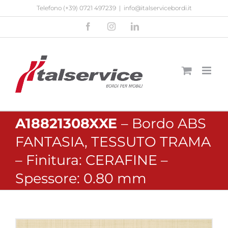
Salta
Telefono
(+39) 0721 497239
|
info@italservicebordi.it
al
Facebook
Instagram
LinkedIn
contenuto
A18821308XXE
– Bordo ABS
FANTASIA, TESSUTO TRAMA
– Finitura: CERAFINE –
Spessore: 0.80 mm