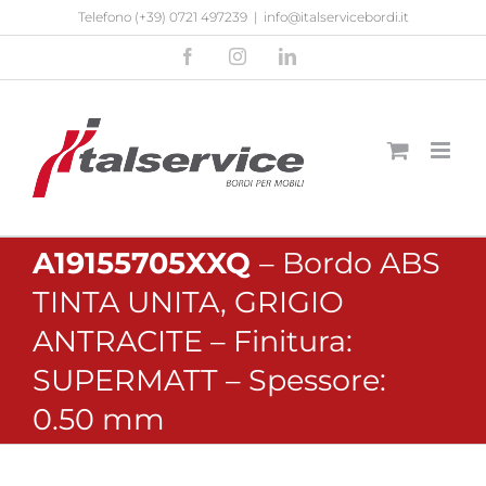
Salta
Telefono
(+39) 0721 497239
|
info@italservicebordi.it
al
Facebook
Instagram
LinkedIn
contenuto
A19155705XXQ
– Bordo ABS
TINTA UNITA, GRIGIO
ANTRACITE – Finitura:
SUPERMATT – Spessore:
0.50 mm