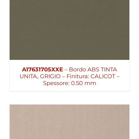
A17631705XXE
– Bordo ABS TINTA
UNITA, GRIGIO – Finitura: CALICOT –
Spessore: 0.50 mm