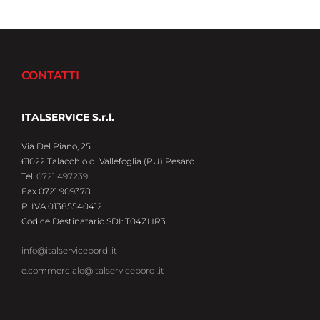
CONTATTI
ITALSERVICE S.r.l.
Via Del Piano, 25
61022 Talacchio di Vallefoglia (PU) Pesaro
Tel.
0721 497239
Fax 0721 909378
P. IVA 01385540412
Codice Destinatario SDI: T04ZHR3
info@italservicebordi.it
e.commerciale@italservicebordi.it