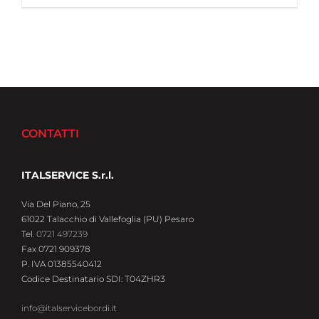
CONTATTI
ITALSERVICE S.r.l.
Via Del Piano, 25
61022 Talacchio di Vallefoglia (PU) Pesaro
Tel.
0721 497239
Fax 0721 909378
P. IVA 01385540412
Codice Destinatario SDI: T04ZHR3
info@italservicebordi.it