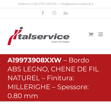
Salta
Telefono
(+39) 0721 497239
|
info@italservicebordi.it
al
Facebook
Instagram
LinkedIn
contenuto
A19973908XXW
– Bordo
ABS LEGNO, CHENE DE FIL
NATUREL – Finitura:
MILLERIGHE – Spessore:
0.80 mm