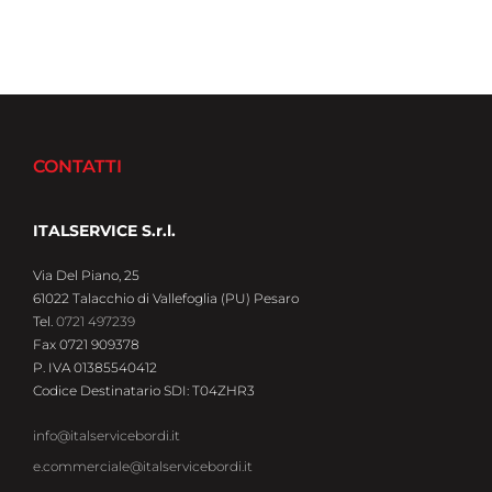
CONTATTI
ITALSERVICE S.r.l.
Via Del Piano, 25
61022 Talacchio di Vallefoglia (PU) Pesaro
Tel.
0721 497239
Fax 0721 909378
P. IVA 01385540412
Codice Destinatario SDI: T04ZHR3
info@italservicebordi.it
e.commerciale@italservicebordi.it