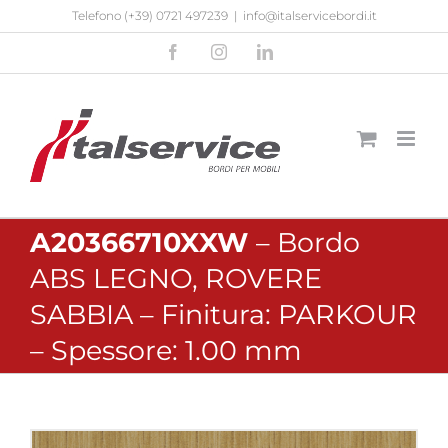
Salta
Telefono
(+39) 0721 497239
|
info@italservicebordi.it
al
Facebook
Instagram
LinkedIn
contenuto
A20366710XXW
– Bordo
ABS LEGNO, ROVERE
SABBIA – Finitura: PARKOUR
– Spessore: 1.00 mm