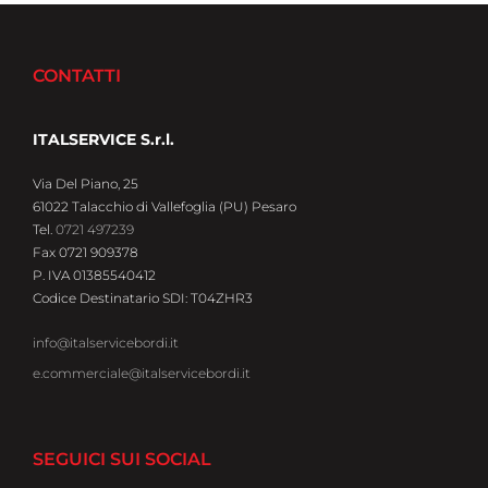
CONTATTI
ITALSERVICE S.r.l.
Via Del Piano, 25
61022 Talacchio di Vallefoglia (PU) Pesaro
Tel.
0721 497239
Fax 0721 909378
P. IVA 01385540412
Codice Destinatario SDI: T04ZHR3
info@italservicebordi.it
e.commerciale@italservicebordi.it
SEGUICI SUI SOCIAL