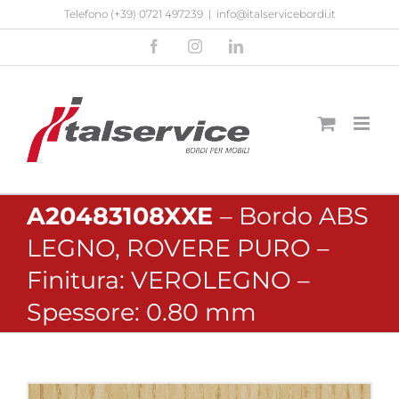
Salta
Telefono
(+39) 0721 497239
|
info@italservicebordi.it
al
Facebook
Instagram
LinkedIn
contenuto
A20483108XXE
– Bordo ABS
LEGNO, ROVERE PURO –
Finitura: VEROLEGNO –
Spessore: 0.80 mm