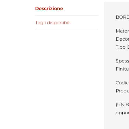
Descrizione
BORDO
Tagli disponibili
Mater
Decor
Tipo 
Spess
Finitu
Codic
Produ
(!) N.
oppor