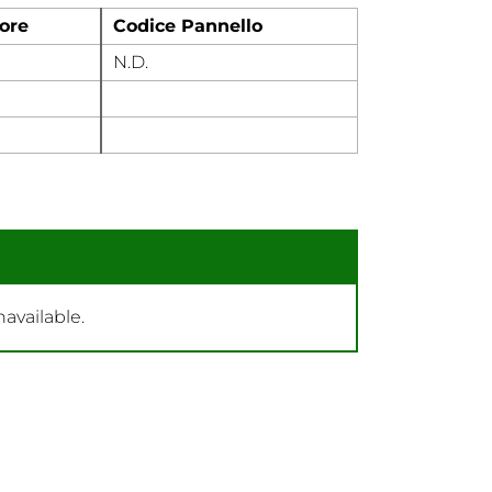
ore
Codice Pannello
N.D.
navailable.