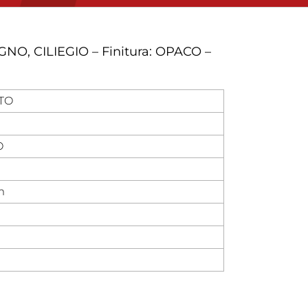
O, CILIEGIO – Finitura: OPACO –
TO
O
m