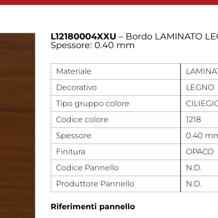
L12180004XXU
– Bordo LAMINATO LEGN
Spessore: 0.40 mm
Materiale
LAMINA
Decorativo
LEGNO
Tipo gruppo colore
CILIEGI
Codice colore
1218
Spessore
0.40 m
Finitura
OPACO
Codice Pannello
N.D.
Produttore Pannello
N.D.
Riferimenti pannello