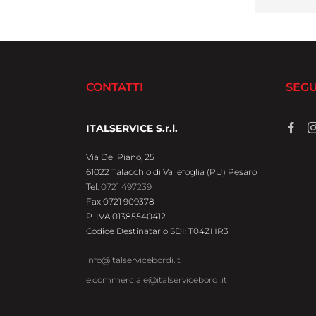
CONTATTI
SEGU
ITALSERVICE S.r.l.
Via Del Piano, 25
61022 Talacchio di Vallefoglia (PU) Pesaro
Tel.
0721 497239
Fax 0721 909378
P. IVA 01385540412
Codice Destinatario SDI: T04ZHR3
info@italservicebordi.it
e.commerciale@italservicebordi.it