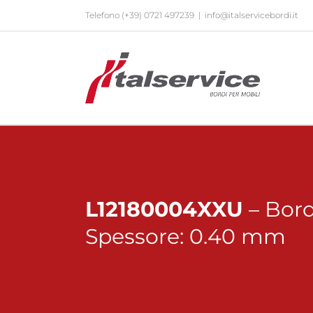
Salta
Telefono
(+39) 0721 497239
|
info@italservicebordi.it
al
contenuto
L12180004XXU
– Bord
Spessore: 0.40 mm