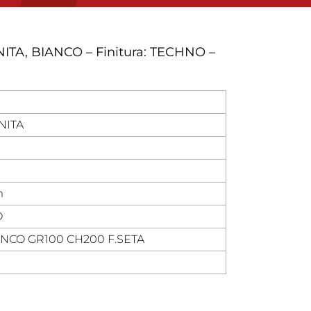
ITA, BIANCO – Finitura: TECHNO –
NITA
m
O
ANCO GR100 CH200 F.SETA