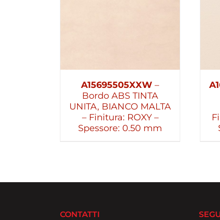
A15695505XXW
–
A1
Bordo ABS TINTA
UNITA, BIANCO MALTA
– Finitura: ROXY –
F
Spessore: 0.50 mm
CONTATTI
SEGU