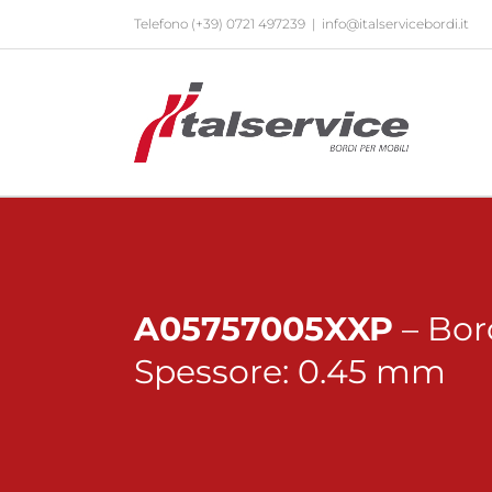
Salta
Telefono
(+39) 0721 497239
|
info@italservicebordi.it
al
contenuto
A05757005XXP
– Bor
Spessore: 0.45 mm