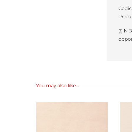
Codic
Produ
(!) N.
oppor
You may also like…