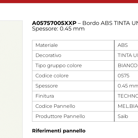
A05757005XXP
– Bordo ABS TINTA UN
Spessore: 0.45 mm
Materiale
ABS
Decorativo
TINTA U
Tipo gruppo colore
BIANCO
Codice colore
0575
Spessore
0.45 m
Finitura
TECHN
Codice Pannello
MEL.BI
Produttore Pannello
Saib
Riferimenti pannello