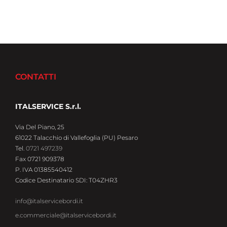
CONTATTI
ITALSERVICE S.r.l.
Via Del Piano, 25
61022 Talacchio di Vallefoglia (PU) Pesaro
Tel.
0721 497239
Fax 0721 909378
P. IVA 01385540412
Codice Destinatario SDI: T04ZHR3
info@italservicebordi.it
e.commerciale@italservicebordi.it