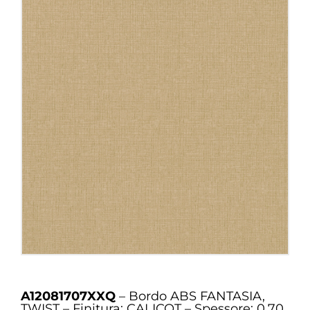
A12081707XXQ
– Bordo ABS FANTASIA,
TWIST – Finitura: CALICOT – Spessore: 0.70