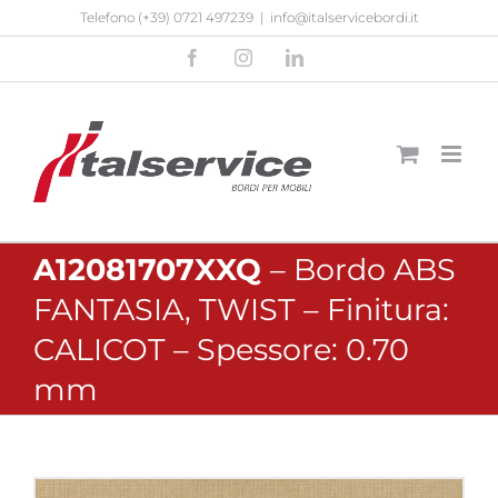
Salta
Telefono
(+39) 0721 497239
|
info@italservicebordi.it
al
Facebook
Instagram
LinkedIn
contenuto
A12081707XXQ
– Bordo ABS
FANTASIA, TWIST – Finitura:
CALICOT – Spessore: 0.70
mm