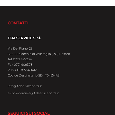
CONTATTI
ITALSERVICE S.r.l.
Via Del Piano, 25
61022 Talacchio di Vallefoglia (PU) Pesaro
Tel.
0721 497239
Fax 0721 909378
P. IVA 01385540412
Codice Destinatario SDI: T04ZHR3
info@italservicebordi.it
e.commerciale@italservicebordi.it
SEGUICI SUI SOCIAL