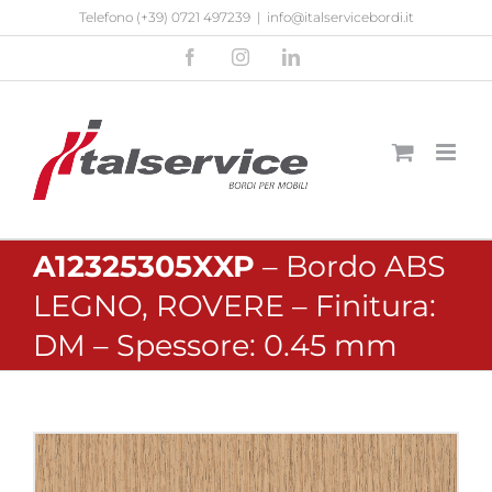
Salta
Telefono
(+39) 0721 497239
|
info@italservicebordi.it
al
Facebook
Instagram
LinkedIn
contenuto
A12325305XXP
– Bordo ABS
LEGNO, ROVERE – Finitura:
DM – Spessore: 0.45 mm