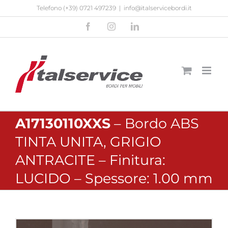
Salta
Telefono
(+39) 0721 497239
|
info@italservicebordi.it
al
Facebook
Instagram
LinkedIn
contenuto
A17130110XXS
– Bordo ABS
TINTA UNITA, GRIGIO
ANTRACITE – Finitura:
LUCIDO – Spessore: 1.00 mm