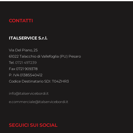
CONTATTI
ITALSERVICE S.r.l.
Via Del Piano, 25
61022 Talacchio di Vallefoglia (PU) Pesaro
Tel.
0721 497239
Fax 0721 909378
P. IVA 01385540412
Codice Destinatario SDI: T04ZHR3
info@italservicebordi.it
e.commerciale@italservicebordi.it
SEGUICI SUI SOCIAL