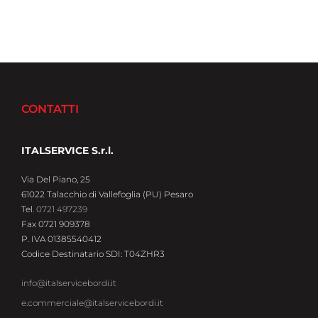
CONTATTI
ITALSERVICE S.r.l.
Via Del Piano, 25
61022 Talacchio di Vallefoglia (PU) Pesaro
Tel.
0721 497239
Fax 0721 909378
P. IVA 01385540412
Codice Destinatario SDI: T04ZHR3
info@italservicebordi.it
e.commerciale@italservicebordi.it