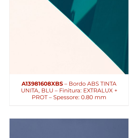
A13981608XBS
– Bordo ABS TINTA
UNITA, BLU – Finitura: EXTRALUX +
PROT – Spessore: 0.80 mm