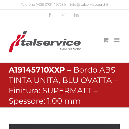
Salta
Telefono
(+39) 0721 497239
|
info@italservicebordi.it
al
Facebook
Instagram
LinkedIn
contenuto
A19145710XXP
– Bordo ABS
TINTA UNITA, BLU OVATTA –
Finitura: SUPERMATT –
Spessore: 1.00 mm