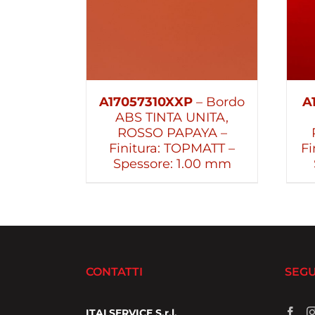
A17057310XXP
– Bordo
A
ABS TINTA UNITA,
ROSSO PAPAYA –
Finitura: TOPMATT –
Fi
Spessore: 1.00 mm
CONTATTI
SEGU
ITALSERVICE S.r.l.