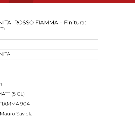
NITA, ROSSO FIAMMA – Finitura:
mm
NITA
m
TT (5 GL)
FIAMMA 904
Mauro Saviola