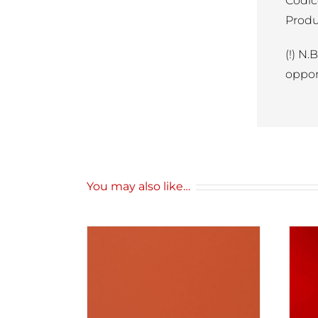
Codic
Produ
(!) N.
oppor
You may also like…