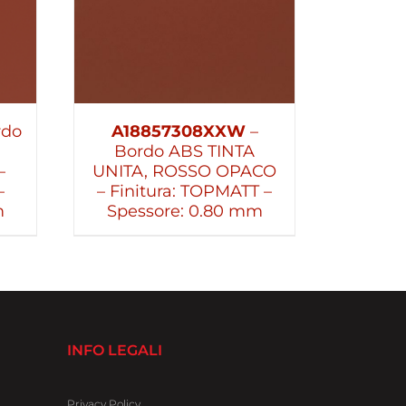
rdo
A18857308XXW
–
Bordo ABS TINTA
–
UNITA, ROSSO OPACO
–
– Finitura: TOPMATT –
m
Spessore: 0.80 mm
INFO LEGALI
Privacy Policy