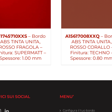
11745710XXS
– Bordo
A15617008XXQ
– Bo
ABS TINTA UNITA,
ABS TINTA UNITA,
ROSSO FRAGOLA –
ROSSO CORALLO 
nitura: SUPERMATT –
Finitura: TECHNO 
Spessore: 1.00 mm
Spessore: 0.80 m
ICI SUI SOCIAL
MENU’
Configura il tuo bordo