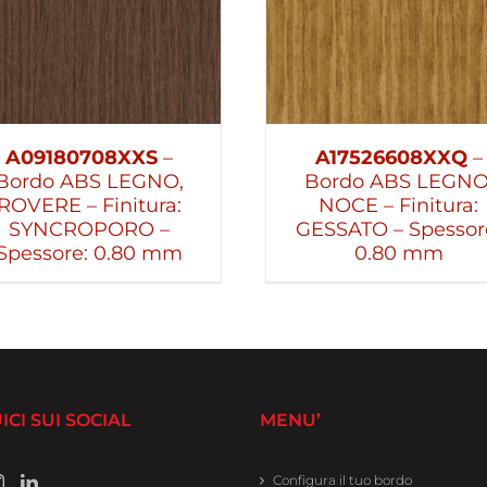
A09180708XXS
–
A17526608XXQ
–
Bordo ABS LEGNO,
Bordo ABS LEGNO
ROVERE – Finitura:
NOCE – Finitura:
SYNCROPORO –
GESSATO – Spessor
Spessore: 0.80 mm
0.80 mm
ICI SUI SOCIAL
MENU’
Configura il tuo bordo