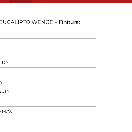
EUCALIPTO WENGE – Finitura:
PTO
m
ARD
RMAX