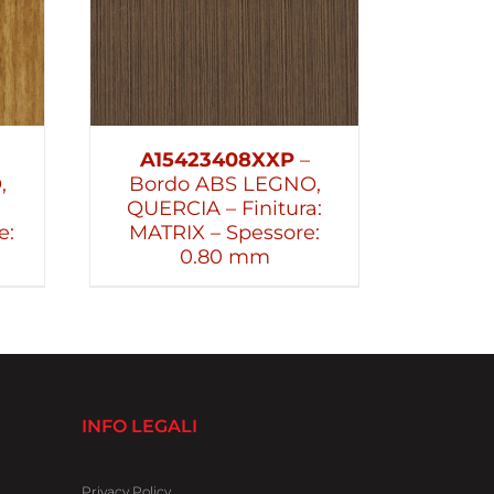
A15423408XXP
–
,
Bordo ABS LEGNO,
QUERCIA – Finitura:
e:
MATRIX – Spessore:
0.80 mm
INFO LEGALI
Privacy Policy