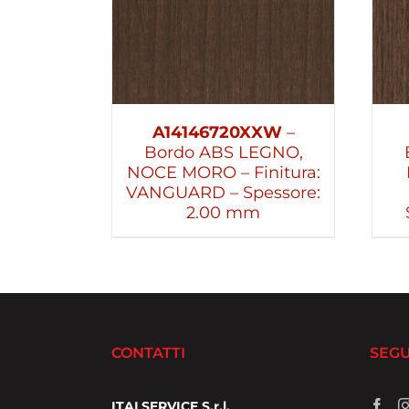
A14146720XXW
–
Bordo ABS LEGNO,
NOCE MORO – Finitura:
VANGUARD – Spessore:
2.00 mm
CONTATTI
SEGU
ITALSERVICE S.r.l.