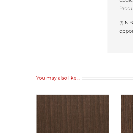
Codic
Produ
(!) N.
oppor
You may also like…