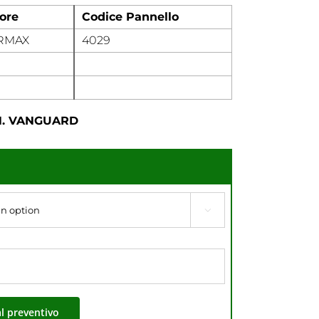
ore
Codice Pannello
RMAX
4029
N. VANGUARD

al preventivo