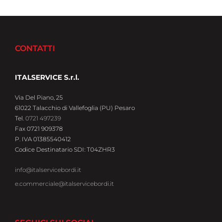
CONTATTI
ITALSERVICE S.r.l.
Via Del Piano, 25
61022 Talacchio di Vallefoglia (PU) Pesaro
Tel.
0721 497239
Fax 0721 909378
P. IVA 01385540412
Codice Destinatario SDI: T04ZHR3
info@italservicebordi.it
e.commerciale@italservicebordi.it