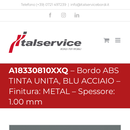
Salta
Telefono
(+39) 0721 497239
|
info@italservicebordi.it
al
Facebook
Instagram
LinkedIn
contenuto
A18330810XXQ
– Bordo ABS
TINTA UNITA, BLU ACCIAIO –
Finitura: METAL – Spessore:
1.00 mm